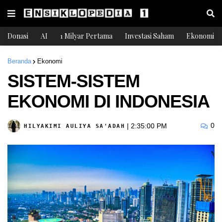
Donasi
AI
1 Milyar Pertama
Investasi Saham
Ekonomi
Beranda
Ekonomi
SISTEM-SISTEM
EKONOMI DI INDONESIA
0
|
2:35:00 PM
HILYAKIMI AULIYA SA'ADAH