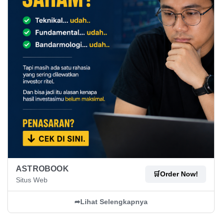
ASTROBOOK
🛒
Order Now!
Situs Web
➦
Lihat Selengkapnya