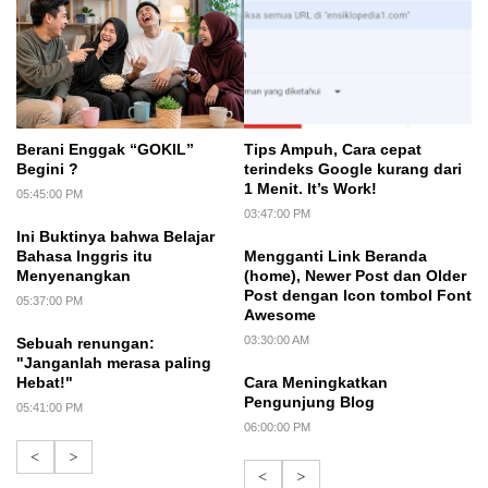
Berani Enggak “GOKIL”
Tips Ampuh, Cara cepat
Begini ?
terindeks Google kurang dari
1 Menit. It’s Work!
05:45:00 PM
03:47:00 PM
Ini Buktinya bahwa Belajar
Bahasa Inggris itu
Mengganti Link Beranda
Menyenangkan
(home), Newer Post dan Older
Post dengan Icon tombol Font
05:37:00 PM
Awesome
03:30:00 AM
Sebuah renungan:
"Janganlah merasa paling
Hebat!"
Cara Meningkatkan
Pengunjung Blog
05:41:00 PM
06:00:00 PM
<
>
<
>