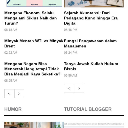
Mengapa Ekonomi Selalu
Sejarah Akuntansi: Dari
Mengalami Siklus Naik dan
Pedagang Kuno hingga Era
Turun?
Digital
08:18 AM
08:46 PM
Minyak Mentah WTI vs Minyak
Fungsi Pengawasan dalam
Brent
Manajemen
02:22 AM
03:24 PM
Mengapa Negara Bisa
Tanya Jawab Kuliah Hukum
Mencetak Uang tetapi Tidak
Bisnis
Bisa Menjadi Kaya Seketika?
03:56 AM
08:25 AM
<
>
<
>
HUMOR
TUTORIAL BLOGGER