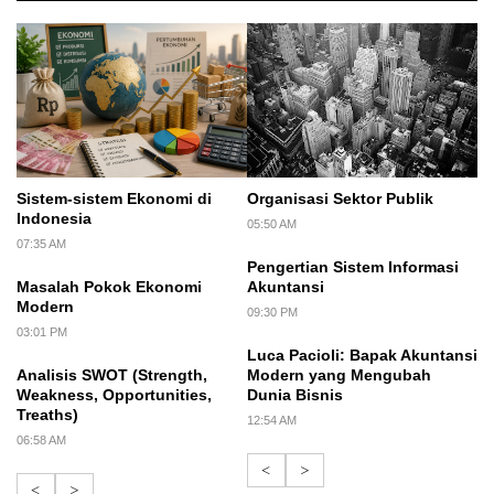
Sistem-sistem Ekonomi di
Organisasi Sektor Publik
Indonesia
05:50 AM
07:35 AM
Pengertian Sistem Informasi
Masalah Pokok Ekonomi
Akuntansi
Modern
09:30 PM
03:01 PM
Luca Pacioli: Bapak Akuntansi
Analisis SWOT (Strength,
Modern yang Mengubah
Weakness, Opportunities,
Dunia Bisnis
Treaths)
12:54 AM
06:58 AM
<
>
<
>