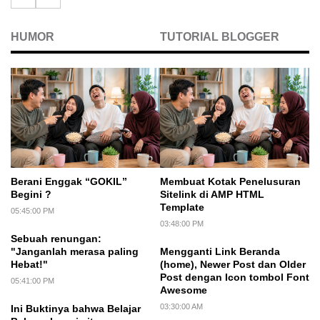
HUMOR
TUTORIAL BLOGGER
Berani Enggak “GOKIL”
Membuat Kotak Penelusuran
Begini ?
Sitelink di AMP HTML
Template
05:45:00 PM
03:48:00 PM
Sebuah renungan:
"Janganlah merasa paling
Mengganti Link Beranda
Hebat!"
(home), Newer Post dan Older
Post dengan Icon tombol Font
05:41:00 PM
Awesome
03:30:00 AM
Ini Buktinya bahwa Belajar