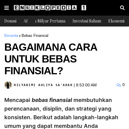
Donasi
AI
1 Milyar Pertama
Investasi Saham
Ekonomi
Beranda
Bebas Finansial
BAGAIMANA CARA
UNTUK BEBAS
FINANSIAL?
0
|
8:53:00 AM
HILYAKIMI AULIYA SA'ADAH
Mencapai
bebas finansial
membutuhkan
perencanaan, disiplin, dan strategi yang
konsisten. Berikut adalah langkah-langkah
umum yang dapat membantu Anda