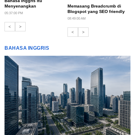
Bahasa Inggris itu
Menyenangkan
Memasang Breadcrumb di
Blogspot yang SEO friendly
05:37:00 PM
08:49:00 AM
<
>
<
>
BAHASA INGGRIS