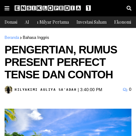
Donasi
AI
1 Milyar Pertama
Investasi Saham
Ekonomi
Beranda
Bahasa Inggris
PENGERTIAN, RUMUS
PRESENT PERFECT
TENSE DAN CONTOH
0
|
3:40:00 PM
HILYAKIMI AULIYA SA'ADAH