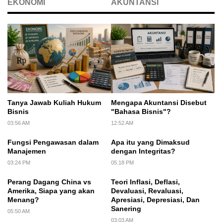
EKONOMI
AKUNTANSI
Tanya Jawab Kuliah Hukum
Mengapa Akuntansi Disebut
Bisnis
"Bahasa Bisnis"?
03:56 AM
12:52 AM
Fungsi Pengawasan dalam
Apa itu yang Dimaksud
Manajemen
dengan Integritas?
03:24 PM
05:18 PM
Perang Dagang China vs
Teori Inflasi, Deflasi,
Amerika, Siapa yang akan
Devaluasi, Revaluasi,
Menang?
Apresiasi, Depresiasi, Dan
Sanering
05:50 AM
03:03 AM