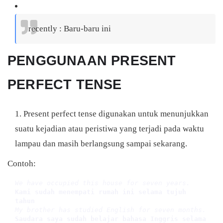
recently : Baru-baru ini
PENGGUNAAN PRESENT
PERFECT TENSE
Present perfect tense digunakan untuk menunjukkan
suatu kejadian atau peristiwa yang terjadi pada waktu
lampau dan masih berlangsung sampai sekarang.
Contoh:
We have occupied this house for seven years.
Kami sudah menempati rumah ini selama tujuh 
tahun
My brother has studied English for seven months.
Saudara saya sudah belajar bahasa Inggris selama 