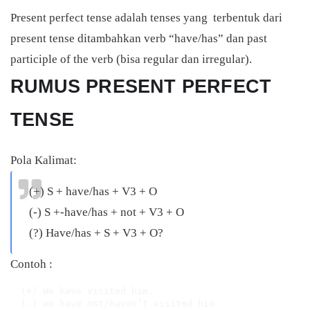
Present perfect tense adalah tenses yang terbentuk dari
present tense ditambahkan verb “have/has” dan past
participle of the verb (bisa regular dan irregular).
RUMUS PRESENT PERFECT
TENSE
Pola Kalimat:
(+) S + have/has + V3 + O
(-) S +-have/has + not + V3 + O
(?) Have/has + S + V3 + O?
Contoh :
(+) We have visited him.

(-) we have not/haven’t visited him
