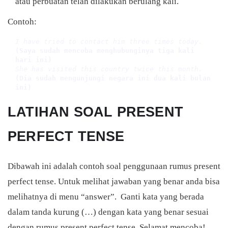
atau perbuatan telah dilakukan berulang kali.
Contoh:
I have tried to contact him three times today.
(Saya sudah mencoba menghubunginya tiga kali 
hari ini)
She has visited this country twice this month.
(Dia sudah mengunjungi negara ini dua kali bulan 
LATIHAN SOAL PRESENT
PERFECT TENSE
Dibawah ini adalah contoh soal penggunaan rumus present
perfect tense. Untuk melihat jawaban yang benar anda bisa
melihatnya di menu “answer”. Ganti kata yang berada
dalam tanda kurung (…) dengan kata yang benar sesuai
dengan rumus present perfect tense. Selamat mencoba!