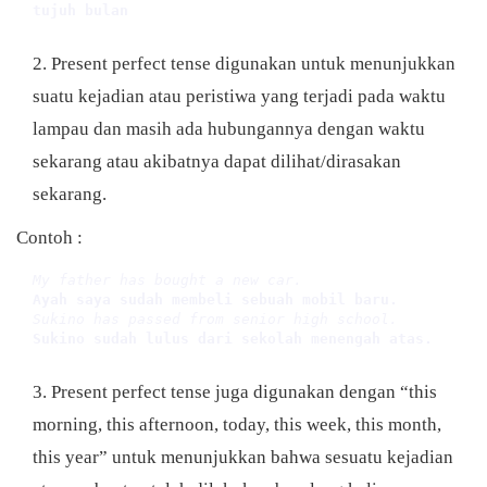
tujuh bulan
Present perfect tense digunakan untuk menunjukkan
suatu kejadian atau peristiwa yang terjadi pada waktu
lampau dan masih ada hubungannya dengan waktu
sekarang atau akibatnya dapat dilihat/dirasakan
sekarang.
Contoh :
My father has bought a new car.
Ayah saya sudah membeli sebuah mobil baru.
Sukino has passed from senior high school.
Sukino sudah lulus dari sekolah menengah atas.
Present perfect tense juga digunakan dengan “this
morning, this afternoon, today, this week, this month,
this year” untuk menunjukkan bahwa sesuatu kejadian