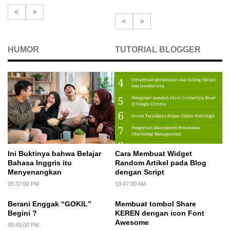
<
>
<
>
HUMOR
TUTORIAL BLOGGER
Ini Buktinya bahwa Belajar
Cara Membuat Widget
Bahasa Inggris itu
Random Artikel pada Blog
Menyenangkan
dengan Script
05:37:00 PM
10:47:00 AM
Berani Enggak “GOKIL”
Membuat tombol Share
Begini ?
KEREN dengan icon Font
Awesome
05:45:00 PM