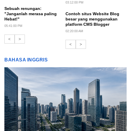
03:12:00 PM
Sebuah renungan:
"Janganlah merasa paling
Contoh situs Website Blog
Hebat!"
besar yang menggunakan
platform CMS Blogger
05:41:00 PM
02:20:00 AM
<
>
<
>
BAHASA INGGRIS