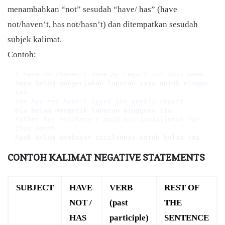
menambahkan “not” sesudah “have/ has” (have
not/haven’t, has not/hasn’t) dan ditempatkan sesudah
subjek kalimat.
Contoh:
I have not/haven't done my report for this week.
Saya belum mengerjakan laporan saya untuk minggu 
ini.
She has not hasn't typed the weekly report.
Dia belum mengetik laporan mingguan itu.
Father has not/hasn't paid his installment for 
this month.
Ayah belum membayar cicilannya untuk bulan ini.
CONTOH KALIMAT NEGATIVE STATEMENTS
SUBJECT
HAVE
VERB
REST OF
NOT /
(past
THE
HAS
participle)
SENTENCE