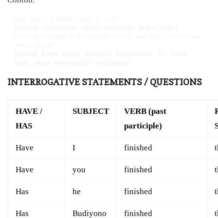
Has your brother got a job?
Apakah saudaramu sudah mendapat pekerjaan?
Have you made a decision where you will continue 
your study?
Apakah kamu sudah membuat keputusan  ke mana 
kamu akan meneruskan kuliahmu?
INTERROGATIVE STATEMENTS / QUESTIONS
HAVE /
SUBJECT
VERB (past
HAS
participle)
Have
I
finished
Have
you
finished
Has
he
finished
Has
Budiyono
finished