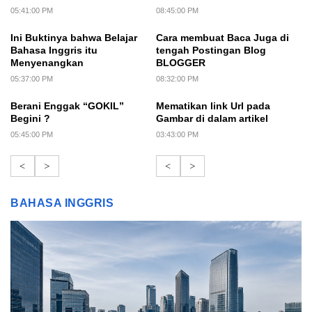
05:41:00 PM
08:45:00 PM
Ini Buktinya bahwa Belajar
Cara membuat Baca Juga di
Bahasa Inggris itu
tengah Postingan Blog
Menyenangkan
BLOGGER
05:37:00 PM
08:32:00 PM
Berani Enggak “GOKIL”
Mematikan link Url pada
Begini ?
Gambar di dalam artikel
05:45:00 PM
03:43:00 PM
<
>
<
>
BAHASA INGGRIS