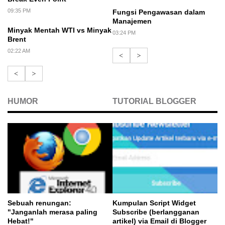
09:35 PM
Fungsi Pengawasan dalam
Manajemen
Minyak Mentah WTI vs Minyak
03:24 PM
Brent
02:22 AM
<
>
<
>
HUMOR
TUTORIAL BLOGGER
Sebuah renungan:
Kumpulan Script Widget
"Janganlah merasa paling
Subscribe (berlangganan
Hebat!"
artikel) via Email di Blogger