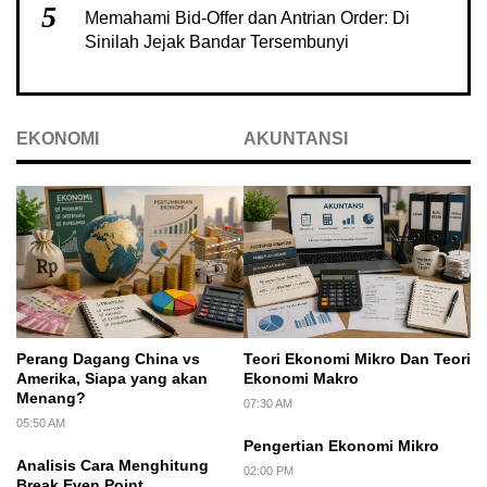
5
Memahami Bid-Offer dan Antrian Order: Di
Sinilah Jejak Bandar Tersembunyi
EKONOMI
AKUNTANSI
Perang Dagang China vs
Teori Ekonomi Mikro Dan Teori
Amerika, Siapa yang akan
Ekonomi Makro
Menang?
07:30 AM
05:50 AM
Pengertian Ekonomi Mikro
Analisis Cara Menghitung
02:00 PM
Break Even Point