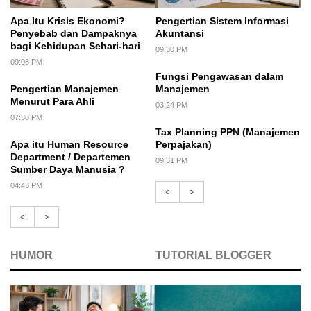
Apa Itu Krisis Ekonomi?
Pengertian Sistem Informasi
Penyebab dan Dampaknya
Akuntansi
bagi Kehidupan Sehari-hari
09:30 PM
09:08 PM
Fungsi Pengawasan dalam
Pengertian Manajemen
Manajemen
Menurut Para Ahli
03:24 PM
07:38 PM
Tax Planning PPN (Manajemen
Apa itu Human Resource
Perpajakan)
Department / Departemen
09:31 PM
Sumber Daya Manusia ?
04:43 PM
<
>
<
>
HUMOR
TUTORIAL BLOGGER