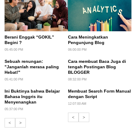
Berani Enggak “GOKIL”
Cara Meningkatkan
Begini ?
Pengunjung Blog
05:45:00 PM
06:00:00 PM
Sebuah renungan:
Cara membuat Baca Juga di
"Janganlah merasa paling
tengah Postingan Blog
Hebat!"
BLOGGER
05:41:00 PM
08:32:00 PM
Ini Buktinya bahwa Belajar
Membuat Search Form Manual
Bahasa Inggris itu
dengan Script
Menyenangkan
12:07:00 AM
05:37:00 PM
<
>
<
>