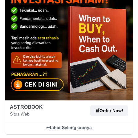
ASTROBOOK
🛒
Order Now!
Situs Web
➦
Lihat Selengkapnya