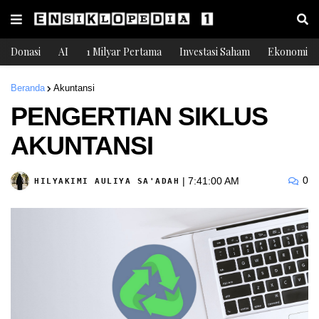
Donasi
AI
1 Milyar Pertama
Investasi Saham
Ekonomi
Beranda
Akuntansi
PENGERTIAN SIKLUS
AKUNTANSI
0
|
7:41:00 AM
HILYAKIMI AULIYA SA'ADAH