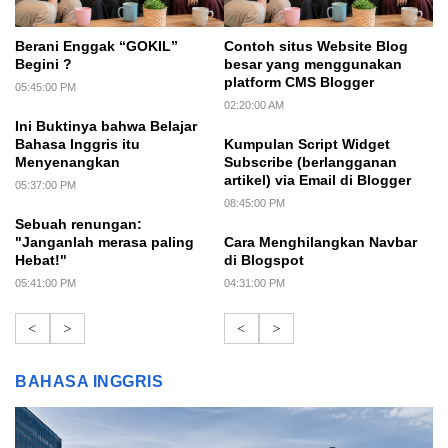
Berani Enggak “GOKIL”
Contoh situs Website Blog
Begini ?
besar yang menggunakan
platform CMS Blogger
05:45:00 PM
02:20:00 AM
Ini Buktinya bahwa Belajar
Bahasa Inggris itu
Kumpulan Script Widget
Menyenangkan
Subscribe (berlangganan
artikel) via Email di Blogger
05:37:00 PM
08:45:00 PM
Sebuah renungan:
"Janganlah merasa paling
Cara Menghilangkan Navbar
Hebat!"
di Blogspot
05:41:00 PM
04:31:00 PM
<
>
<
>
BAHASA INGGRIS