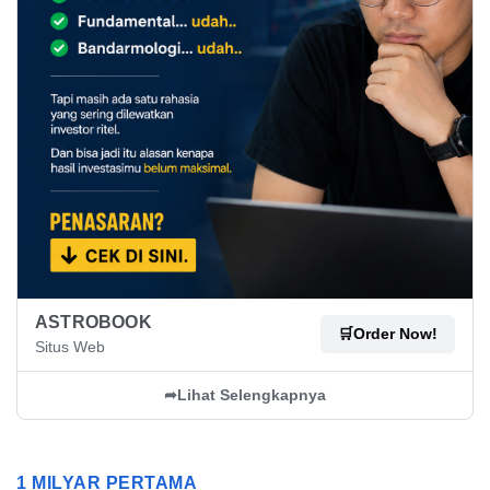
ASTROBOOK
🛒
Order Now!
Situs Web
➦
Lihat Selengkapnya
1 MILYAR PERTAMA