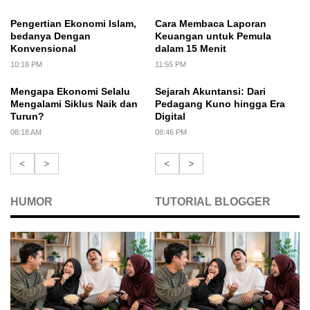
Pengertian Ekonomi Islam,
Cara Membaca Laporan
bedanya Dengan
Keuangan untuk Pemula
Konvensional
dalam 15 Menit
10:18 PM
11:55 PM
Mengapa Ekonomi Selalu
Sejarah Akuntansi: Dari
Mengalami Siklus Naik dan
Pedagang Kuno hingga Era
Turun?
Digital
08:18 AM
08:46 PM
<
>
<
>
HUMOR
TUTORIAL BLOGGER