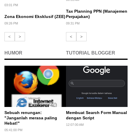
03:01 PM
Tax Planning PPN (Manajemen
Zona Ekonomi Eksklusif (ZEE)
Perpajakan)
09:26 PM
09:31 PM
<
>
<
>
HUMOR
TUTORIAL BLOGGER
Sebuah renungan:
Membuat Search Form Manual
"Janganlah merasa paling
dengan Script
Hebat!"
12:07:00 AM
05:41:00 PM