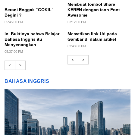
Membuat tombol Share
Berani Enggak “GOKIL”
KEREN dengan icon Font
Begini ?
Awesome
05:45:00 PM
03:12:00 PM
Ini Buktinya bahwa Belajar
Mematikan link Url pada
Bahasa Inggris itu
Gambar di dalam artikel
Menyenangkan
03:43:00 PM
05:37:00 PM
<
>
<
>
BAHASA INGGRIS