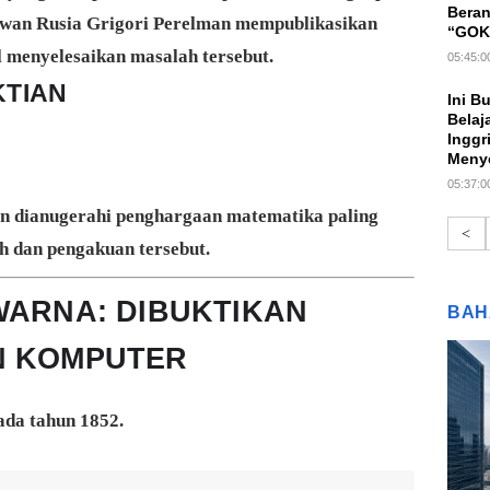
Beran
awan Rusia
Grigori Perelman
mempublikasikan
“GOKI
 menyelesaikan masalah tersebut.
05:45:0
TIAN
Ini B
Belaj
Inggri
Meny
05:37:0
n dianugerahi penghargaan matematika paling
<
h dan pengakuan tersebut.
WARNA: DIBUKTIKAN
BAH
N KOMPUTER
ada tahun 1852.