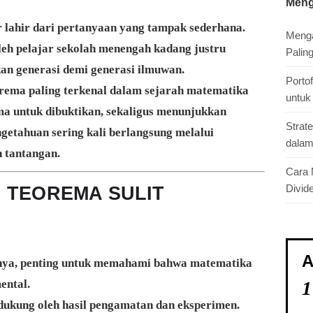
Meng
 lahir dari pertanyaan yang tampak sederhana.
Menga
eh pelajar sekolah menengah kadang justru
Paling
an generasi demi generasi ilmuwan.
Porto
orema paling terkenal dalam sejarah matematika
untuk
a untuk dibuktikan, sekaligus menunjukkan
Strat
etahuan sering kali berlangsung melalui
dalam
 tantangan.
Cara 
Divid
 TEOREMA SULIT
A
ya, penting untuk memahami bahwa matematika
ental.
1
idukung oleh hasil pengamatan dan eksperimen.