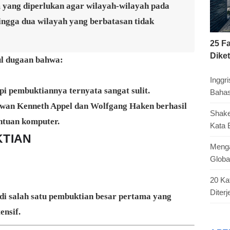
yang diperlukan agar wilayah-wilayah pada
ingga dua wilayah yang berbatasan tidak
25 F
Dike
ul dugaan bahwa:
Inggr
pi pembuktiannya ternyata sangat sulit.
Bahas
awan
Kenneth Appel
dan
Wolfgang Haken
berhasil
Shake
tuan komputer.
Kata 
TIAN
Menga
Globa
20 Ka
Diter
di salah satu pembuktian besar pertama yang
ensif.