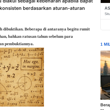
 diakui sebagai kebenaran apabila dapat
 konsisten berdasarkan aturan-aturan
A
Sit
 dibuktikan. Beberapa di antaranya begitu rumit
an, bahkan ratusan tahun sebelum para
an pembuktiannya.
1 M
Bera