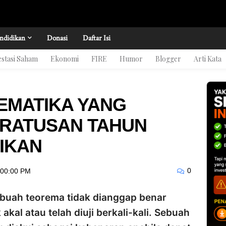
ndidikan
Donasi
Daftar Isi
estasi Saham
Ekonomi
FIRE
Humor
Blogger
Arti Kata
EMATIKA YANG
RATUSAN TAHUN
IKAN
0
:00:00 PM
buah teorema tidak dianggap benar
akal atau telah diuji berkali-kali. Sebuah