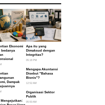
rtian Ekonomi
Apa itu yang
, bedanya
Dimaksud dengan
an
Integritas?
ensional
05:18 PM
PM
Mengapa Akuntansi
rtian
Disebut "Bahasa
angunan
Bisnis"?
omi, Dampak
12:52 AM
Tujuannya
AM
Organisasi Sektor
Publik
 Mengejutkan:
05:50 AM
ian Besar Uang