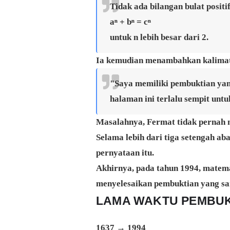
Tidak ada bilangan bulat posit
aⁿ + bⁿ = cⁿ
untuk n lebih besar dari 2.
Ia kemudian menambahkan kalimat
"Saya memiliki pembuktian yan
halaman ini terlalu sempit unt
Masalahnya, Fermat tidak pernah 
Selama lebih dari tiga setengah 
pernyataan itu.
Akhirnya, pada tahun 1994, matem
menyelesaikan pembuktian yang sa
LAMA WAKTU PEMBUK
1637 → 1994