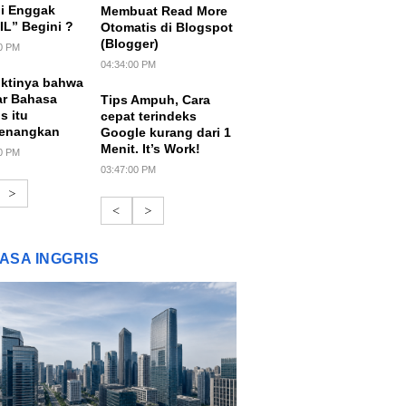
i Enggak
Membuat Read More
L” Begini ?
Otomatis di Blogspot
(Blogger)
0 PM
04:34:00 PM
uktinya bahwa
ar Bahasa
Tips Ampuh, Cara
s itu
cepat terindeks
enangkan
Google kurang dari 1
Menit. It’s Work!
0 PM
03:47:00 PM
>
<
>
ASA INGGRIS