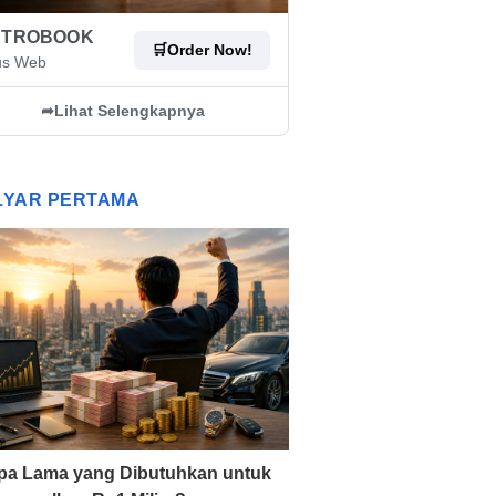
STROBOOK
🛒
Order Now!
us Web
➦
Lihat Selengkapnya
ILYAR PERTAMA
pa Lama yang Dibutuhkan untuk