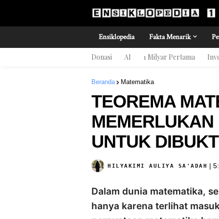
Ensiklopedia
Fakta Menarik
Pe
Donasi
AI
1 Milyar Pertama
Inv
Beranda
Matematika
TEOREMA MAT
MEMERLUKAN 
UNTUK DIBUKT
|
5
HILYAKIMI AULIYA SA'ADAH
Dalam dunia matematika, se
hanya karena terlihat masuk 