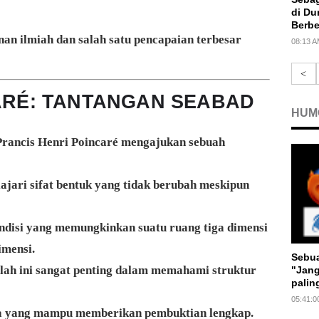
di Du
Berbe
nan ilmiah dan salah satu pencapaian terbesar
08:13 
<
ARÉ: TANTANGAN SEABAD
HUM
Prancis
Henri Poincaré
mengajukan sebuah
ajari sifat bentuk yang tidak berubah meskipun
ndisi yang memungkinkan suatu ruang tiga dimensi
imensi.
Sebu
lah ini sangat penting dalam memahami struktur
"Jang
palin
05:41:0
da yang mampu memberikan pembuktian lengkap.