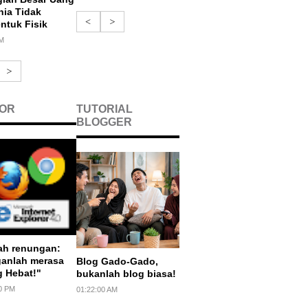
nia Tidak
<
>
ntuk Fisik
AM
>
OR
TUTORIAL
BLOGGER
ah renungan:
anlah merasa
Blog Gado-Gado,
g Hebat!"
bukanlah blog biasa!
0 PM
01:22:00 AM