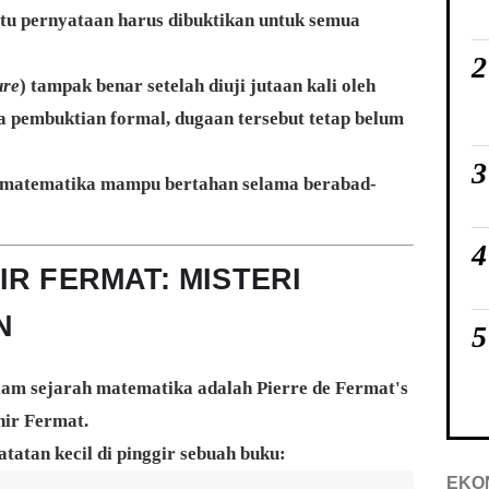
tu pernyataan harus dibuktikan untuk semua
2
ure
) tampak benar setelah diuji jutaan kali oleh
 pembuktian formal, dugaan tersebut tetap belum
3
h matematika mampu bertahan selama berabad-
4
R FERMAT: MISTERI
N
5
dalam sejarah matematika adalah
Pierre de Fermat
's
ir Fermat.
tatan kecil di pinggir sebuah buku:
EKO