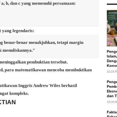
if a, b, dan c yang memenuhi persamaan:
 yang legendaris:
g benar-benar menakjubkan, tetapi margin
uk menuliskannya."
Penge
Islam
Deng
meninggalkan pembuktian tersebut.
Konv
abad, para matematikawan mencoba membuktikan
10:18 
Penge
atikawan Inggris
Andrew Wiles
berhasil
Pemb
Ekon
ngat kompleks.
dan 
TIAN
10:28 
Fakta
Sebag