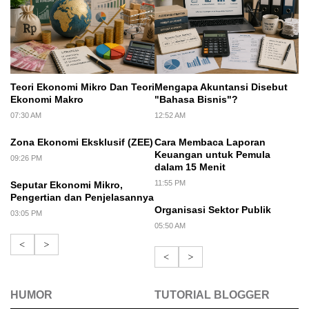
Teori Ekonomi Mikro Dan Teori
Mengapa Akuntansi Disebut
Ekonomi Makro
"Bahasa Bisnis"?
07:30 AM
12:52 AM
Zona Ekonomi Eksklusif (ZEE)
Cara Membaca Laporan
Keuangan untuk Pemula
09:26 PM
dalam 15 Menit
11:55 PM
Seputar Ekonomi Mikro,
Pengertian dan Penjelasannya
Organisasi Sektor Publik
03:05 PM
05:50 AM
<
>
<
>
HUMOR
TUTORIAL BLOGGER