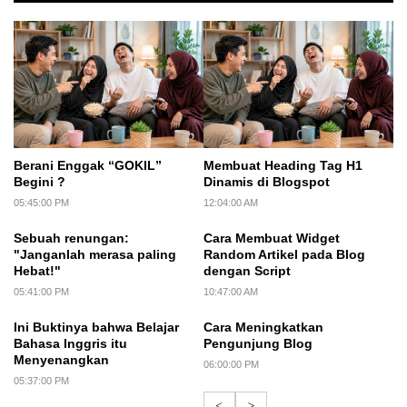
Berani Enggak “GOKIL”
Membuat Heading Tag H1
Begini ?
Dinamis di Blogspot
05:45:00 PM
12:04:00 AM
Sebuah renungan:
Cara Membuat Widget
"Janganlah merasa paling
Random Artikel pada Blog
Hebat!"
dengan Script
05:41:00 PM
10:47:00 AM
Ini Buktinya bahwa Belajar
Cara Meningkatkan
Bahasa Inggris itu
Pengunjung Blog
Menyenangkan
06:00:00 PM
05:37:00 PM
<
>