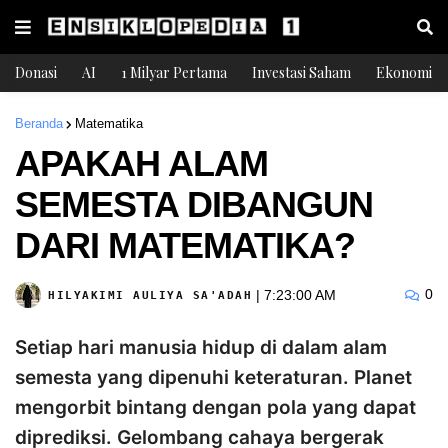
Donasi
AI
1 Milyar Pertama
Investasi Saham
Ekonomi
Beranda
Matematika
APAKAH ALAM
SEMESTA DIBANGUN
DARI MATEMATIKA?
0
|
7:23:00 AM
HILYAKIMI AULIYA SA'ADAH
Setiap hari manusia hidup di dalam alam
semesta yang dipenuhi keteraturan. Planet
mengorbit bintang dengan pola yang dapat
diprediksi. Gelombang cahaya bergerak